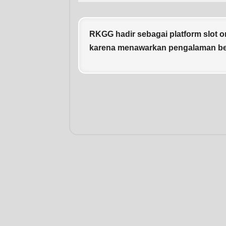
RKGG
hadir sebagai platform slot 
karena menawarkan pengalaman ber